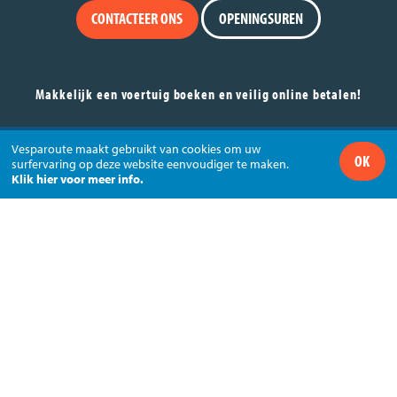
CONTACTEER ONS
OPENINGSUREN
Makkelijk een voertuig boeken en veilig online betalen!
Huur je Vespa via VESPAROUTE en betaal veilig met
Vesparoute maakt gebruikt van cookies om uw
OK
surfervaring op deze website eenvoudiger te maken.
via
Klik hier voor meer info.
+32 (0)11 74 44 44 - info@vesparoute.com
VESPAROUTE - Roosbeekstraat 76 - 3800 Sint-Truiden
Volg ons via
© Vesparoute - BTW BE0556.742.782
Sitemap