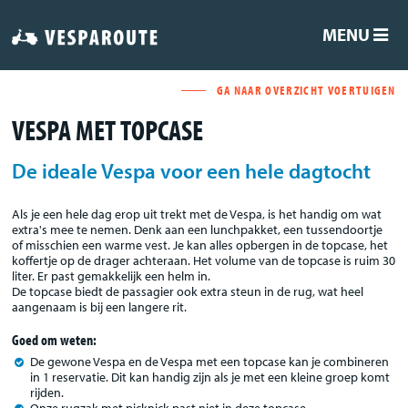
MENU
GA NAAR OVERZICHT VOERTUIGEN
VESPA MET TOPCASE
De ideale Vespa voor een hele dagtocht
Als je een hele dag erop uit trekt met de Vespa, is het handig om wat
extra's mee te nemen. Denk aan een lunchpakket, een tussendoortje
of misschien een warme vest. Je kan alles opbergen in de topcase, het
koffertje op de drager achteraan. Het volume van de topcase is ruim 30
liter. Er past gemakkelijk een helm in.
De topcase biedt de passagier ook extra steun in de rug, wat heel
aangenaam is bij een langere rit.
Goed om weten:
De gewone Vespa en de Vespa met een topcase kan je combineren
in 1 reservatie. Dit kan handig zijn als je met een kleine groep komt
rijden.
Onze rugzak met picknick past niet in deze topcase.