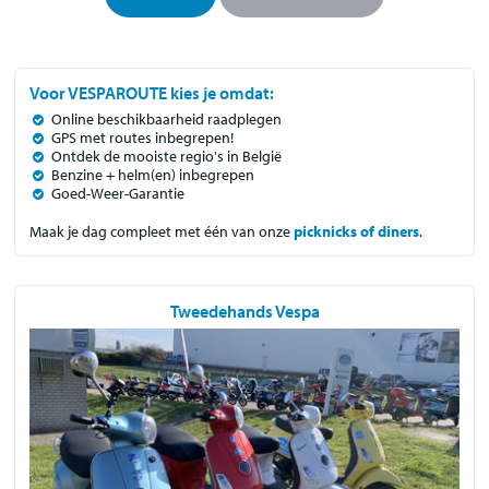
Voor VESPAROUTE kies je omdat:
Online beschikbaarheid raadplegen
GPS met routes inbegrepen!
Ontdek de mooiste regio's in België
Benzine + helm(en) inbegrepen
Goed-Weer-Garantie
Maak je dag compleet met één van onze
picknicks of diners
.
Tweedehands Vespa