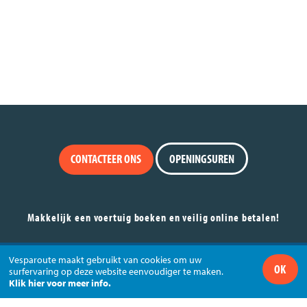
CONTACTEER ONS
OPENINGSUREN
Makkelijk een voertuig boeken en veilig online betalen!
Huur je Vespa via VESPAROUTE en betaal veilig met
Vesparoute maakt gebruikt van cookies om uw
OK
surfervaring op deze website eenvoudiger te maken.
via
Klik hier voor meer info.
+32 (0)11 74 44 44 - info@vesparoute.com