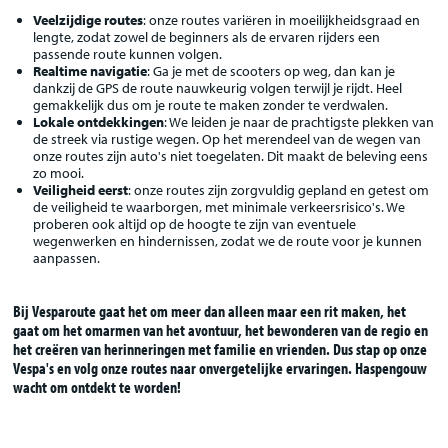
Veelzijdige routes
: onze routes variëren in moeilijkheidsgraad en
lengte, zodat zowel de beginners als de ervaren rijders een
passende route kunnen volgen.
Realtime navigatie
: Ga je met de scooters op weg, dan kan je
dankzij de GPS de route nauwkeurig volgen terwijl je rijdt. Heel
gemakkelijk dus om je route te maken zonder te verdwalen.
Lokale ontdekkingen
: We leiden je naar de prachtigste plekken van
de streek via rustige wegen. Op het merendeel van de wegen van
onze routes zijn auto's niet toegelaten. Dit maakt de beleving eens
zo mooi.
Veiligheid eerst
: onze routes zijn zorgvuldig gepland en getest om
de veiligheid te waarborgen, met minimale verkeersrisico's. We
proberen ook altijd op de hoogte te zijn van eventuele
wegenwerken en hindernissen, zodat we de route voor je kunnen
aanpassen.
Bij Vesparoute gaat het om meer dan alleen maar een rit maken, het
gaat om het omarmen van het avontuur, het bewonderen van de regio en
het creëren van herinneringen met familie en vrienden. Dus stap op onze
Vespa's en volg onze routes naar onvergetelijke ervaringen. Haspengouw
wacht om ontdekt te worden!