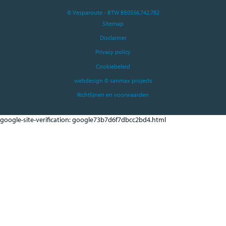
© Vesparoute - BTW BE0556.742.782
Sitemap
Disclaimer
Privacy policy
Cookiebeleid
webdesign © sanmax projects
Richtlijnen en voorwaarden
google-site-verification: google73b7d6f7dbcc2bd4.html