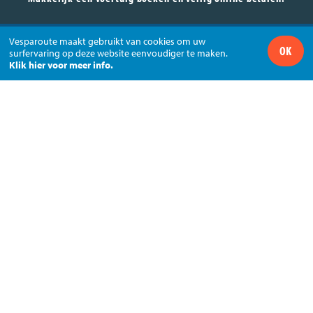
Huur je Vespa via VESPAROUTE en betaal veilig met
Vesparoute maakt gebruikt van cookies om uw
OK
surfervaring op deze website eenvoudiger te maken.
via
Klik hier voor meer info.
+32 (0)11 74 44 44 - info@vesparoute.com
VESPAROUTE - Roosbeekstraat 76 - 3800 Sint-Truiden
Volg ons via
© Vesparoute - BTW BE0556.742.782
Sitemap
Disclaimer
Privacy policy
Cookiebeleid
webdesign © sanmax projects