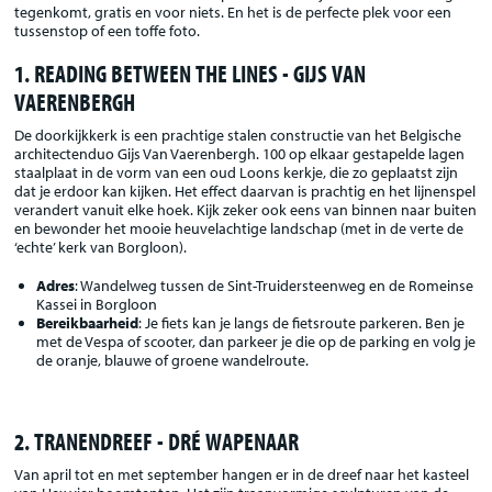
tegenkomt, gratis en voor niets. En het is de perfecte plek voor een
tussenstop of een toffe foto.
1. READING BETWEEN THE LINES - GIJS VAN
VAERENBERGH
De doorkijkkerk is een prachtige stalen constructie van het Belgische
architectenduo Gijs Van Vaerenbergh. 100 op elkaar gestapelde lagen
staalplaat in de vorm van een oud Loons kerkje, die zo geplaatst zijn
dat je erdoor kan kijken. Het effect daarvan is prachtig en het lijnenspel
verandert vanuit elke hoek. Kijk zeker ook eens van binnen naar buiten
en bewonder het mooie heuvelachtige landschap (met in de verte de
‘echte’ kerk van Borgloon).
Adres
: Wandelweg tussen de Sint-Truidersteenweg en de Romeinse
Kassei in Borgloon
Bereikbaarheid
: Je fiets kan je langs de fietsroute parkeren. Ben je
met de Vespa of scooter, dan parkeer je die op de parking en volg je
de oranje, blauwe of groene wandelroute.
2. TRANENDREEF - DRÉ WAPENAAR
Van april tot en met september hangen er in de dreef naar het kasteel