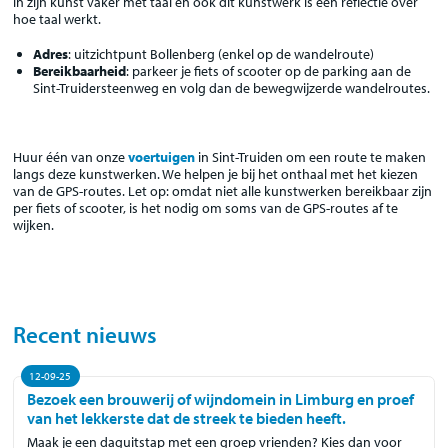
in zijn kunst vaker met taal en ook dit kunstwerk is een reflectie over
hoe taal werkt.
Adres
: uitzichtpunt Bollenberg (enkel op de wandelroute)
Bereikbaarheid
: parkeer je fiets of scooter op de parking aan de
Sint-Truidersteenweg en volg dan de bewegwijzerde wandelroutes.
Huur één van onze
voertuigen
in Sint-Truiden om een route te maken
langs deze kunstwerken. We helpen je bij het onthaal met het kiezen
van de GPS-routes. Let op: omdat niet alle kunstwerken bereikbaar zijn
per fiets of scooter, is het nodig om soms van de GPS-routes af te
wijken.
Recent nieuws
12-09-25
Bezoek een brouwerij of wijndomein in Limburg en proef
van het lekkerste dat de streek te bieden heeft.
Maak je een daguitstap met een groep vrienden? Kies dan voor