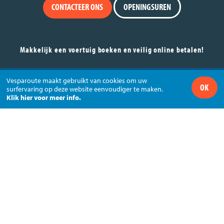
CONTACTEER ONS
OPENINGSUREN
Makkelijk een voertuig boeken en veilig online betalen!
Huur je Vespa via VESPAROUTE en betaal veilig met
Vesparoute maakt gebruikt van cookies om uw
OK
surfervaring op deze website eenvoudiger te maken.
via
Klik hier voor meer info.
+32 (0)11 74 44 44 - info@vesparoute.com
VESPAROUTE - Roosbeekstraat 76 - 3800 Sint-Truiden
Volg ons via
© Vesparoute - BTW BE0556.742.782
Sitemap
Disclaimer