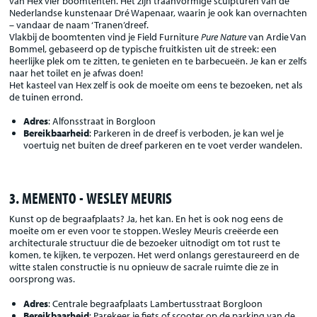
van Hex vier boomtenten. Het zijn traanvormige sculpturen van de
Nederlandse kunstenaar Dré Wapenaar, waarin je ook kan overnachten
– vandaar de naam ‘Tranen’dreef.
Vlakbij de boomtenten vind je Field Furniture
Pure Nature
van Ardie Van
Bommel, gebaseerd op de typische fruitkisten uit de streek: een
heerlijke plek om te zitten, te genieten en te barbecueën. Je kan er zelfs
naar het toilet en je afwas doen!
Het kasteel van Hex zelf is ook de moeite om eens te bezoeken, net als
de tuinen errond.
Adres
: Alfonsstraat in Borgloon
Bereikbaarheid
: Parkeren in de dreef is verboden, je kan wel je
voertuig net buiten de dreef parkeren en te voet verder wandelen.
3. MEMENTO - WESLEY MEURIS
Kunst op de begraafplaats? Ja, het kan. En het is ook nog eens de
moeite om er even voor te stoppen. Wesley Meuris creëerde een
architecturale structuur die de bezoeker uitnodigt om tot rust te
komen, te kijken, te verpozen. Het werd onlangs gerestaureerd en de
witte stalen constructie is nu opnieuw de sacrale ruimte die ze in
oorsprong was.
Adres
: Centrale begraafplaats Lambertusstraat Borgloon
Bereikbaarheid
: Parekeer je fiets of scooter op de parking van de